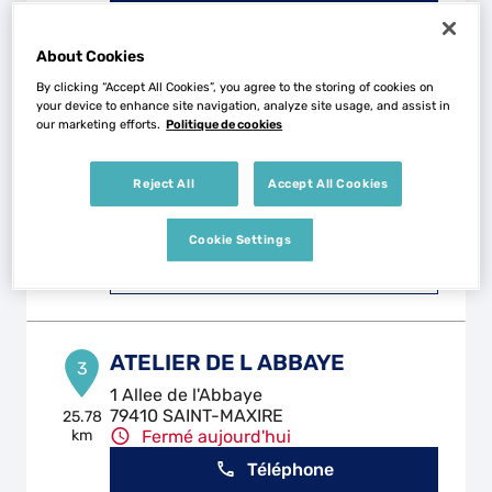
Voir plus
About Cookies
By clicking “Accept All Cookies”, you agree to the storing of cookies on
your device to enhance site navigation, analyze site usage, and assist in
RAVARD AUTOMOBILES
our marketing efforts.
Politique de cookies
2
19 Route de Niort
79160 COULONGESSURL'AUTIZE
15.9 km
Reject All
Accept All Cookies
Fermé actuellement
Téléphone
Cookie Settings
Voir plus
ATELIER DE L ABBAYE
3
1 Allee de l'Abbaye
79410 SAINT-MAXIRE
25.78
km
Fermé aujourd'hui
Téléphone