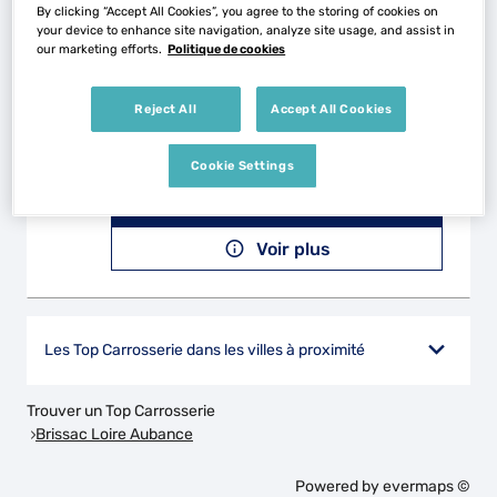
Voir plus
By clicking “Accept All Cookies”, you agree to the storing of cookies on
your device to enhance site navigation, analyze site usage, and assist in
our marketing efforts.
Politique de cookies
GARAGE MORREVE
2
Reject All
Accept All Cookies
19 Rue de la Mairie de St Lezin
49120 CHEMILLE-EN-ANJOU
27.68
Cookie Settings
km
Fermé actuellement
Téléphone
Voir plus
Les Top Carrosserie dans les villes à proximité
Trouver un Top Carrosserie
Brissac Loire Aubance
Powered by
evermaps ©