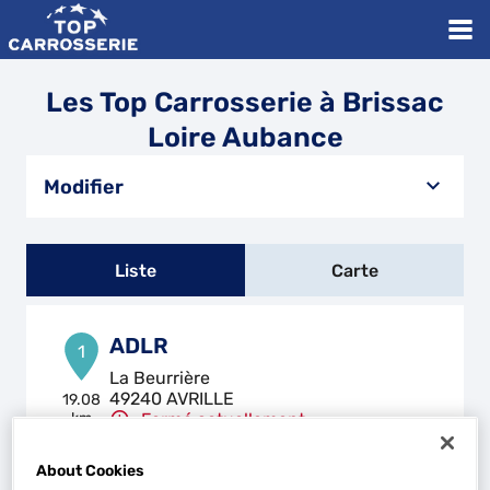
Les Top Carrosserie à Brissac
Loire Aubance
Modifier
Liste
Carte
ADLR
1
La Beurrière
49240 AVRILLE
19.08
km
Fermé actuellement
Téléphone
About Cookies