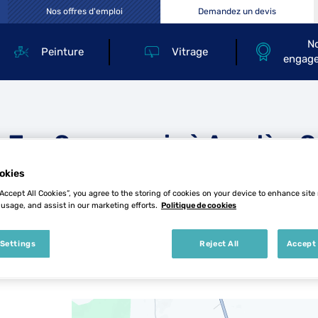
Nos offres d'emploi
Demandez un devis
N
Peinture
Vitrage
engag
 Top Carrosserie à Arc-lès-G
okies
“Accept All Cookies”, you agree to the storing of cookies on your device to enhance site
 usage, and assist in our marketing efforts.
Politique de cookies
 Settings
Reject All
Accept 
1 Top Carrosserie à Arc-lès-Gray