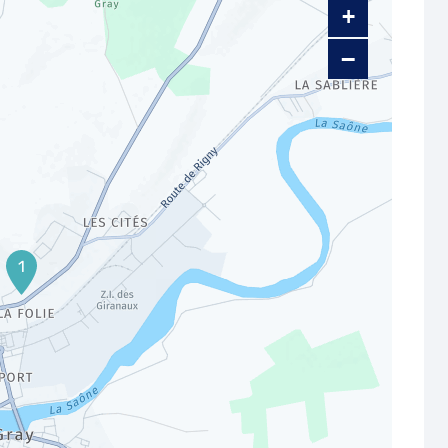
+
−
1