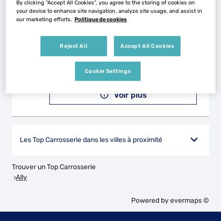
By clicking “Accept All Cookies”, you agree to the storing of cookies on
your device to enhance site navigation, analyze site usage, and assist in
our marketing efforts.
Politique de cookies
GARAGE CELLIER
2
25 Route de Mauriac
Reject All
Accept All Cookies
15380 ANGLARDS DE SALERS
10.39
km
Fermé aujourd'hui
Cookie Settings
Téléphone
Voir plus
Les Top Carrosserie dans les villes à proximité
Trouver un Top Carrosserie
Ally
Powered by
evermaps ©