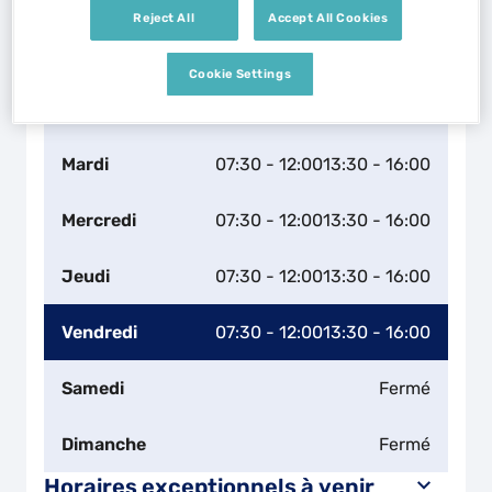
Naviguer
Itinéraire
Reject All
Accept All Cookies
Leaflet
| Map ©2026
HERE
Horaires d'ouverture
Cookie Settings
Lundi
07:30 - 12:00
13:30 - 16:00
Mardi
07:30 - 12:00
13:30 - 16:00
Mercredi
07:30 - 12:00
13:30 - 16:00
Jeudi
07:30 - 12:00
13:30 - 16:00
Vendredi
07:30 - 12:00
13:30 - 16:00
Samedi
Fermé
Dimanche
Fermé
Horaires exceptionnels à venir