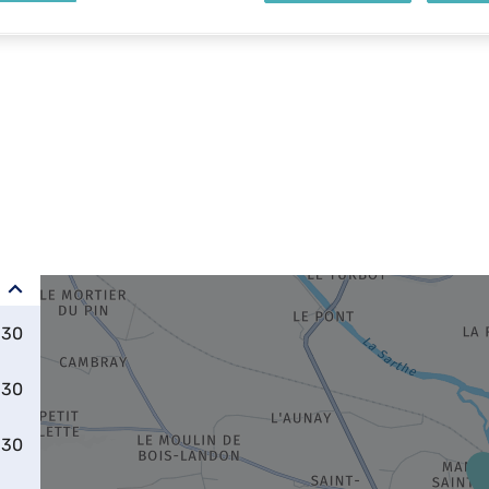
:30
:30
:30