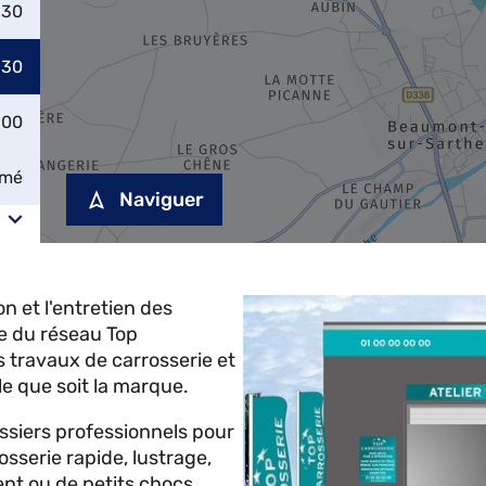
:30
:30
:00
rmé
Naviguer
n et l'entretien des
 du réseau Top
 travaux de carrosserie et
le que soit la marque.
ossiers professionnels pour
osserie rapide, lustrage,
ent ou de petits chocs.