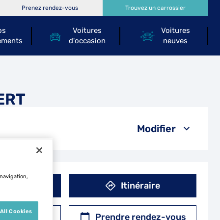
Prenez rendez-vous
Trouvez un carrossier
os
Voitures
Voitures
ements
d'occasion
neuves
BERT
Modifier
 navigation,
éphone
Itinéraire
All Cookies
r un devis
Prendre rendez-vous