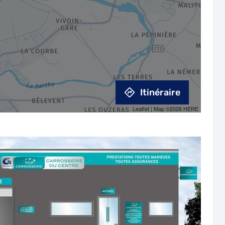
Itinéraire
Leaflet
| Map ©2026
HERE