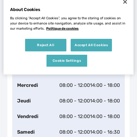
About Cookies
By clicking “Accept All Cookies”, you agree to the storing of cookies on
your device to enhance site navigation, analyze site usage, and assist in
Naviguer
Itinéraire
our marketing efforts.
Politique de cookies
Leaflet
| Map ©2026
HERE
Horaires d'ouverture
Reject All
Accept All Cookies
Lundi
08:00 - 12:00
14:00 - 18:00
Cookie Settings
Mardi
08:00 - 12:00
14:00 - 18:00
Mercredi
08:00 - 12:00
14:00 - 18:00
Jeudi
08:00 - 12:00
14:00 - 18:00
Vendredi
08:00 - 12:00
14:00 - 18:00
Samedi
08:00 - 12:00
14:00 - 16:30