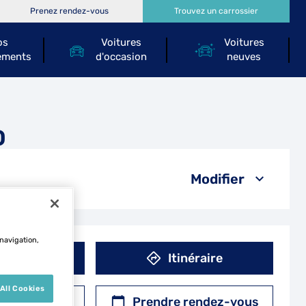
Prenez rendez-vous
Trouvez un carrossier
os
Voitures
Voitures
ements
d'occasion
neuves
O
Modifier
 navigation,
éphone
Itinéraire
All Cookies
r un devis
Prendre rendez-vous