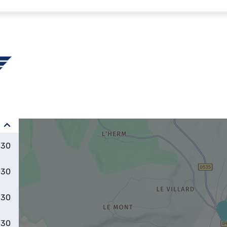
:30
:30
:30
:30