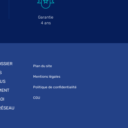
Garantie
4 ans
SSIER
Plan du site
S
Mentions légales
OUS
Politique de confidentialité
MENT
CGU
OI
RÉSEAU