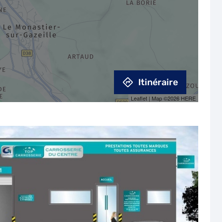
Itinéraire
Leaflet
| Map ©2026
HERE