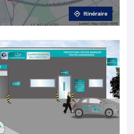
Itinéraire
Leaflet
| Map ©2026
HERE