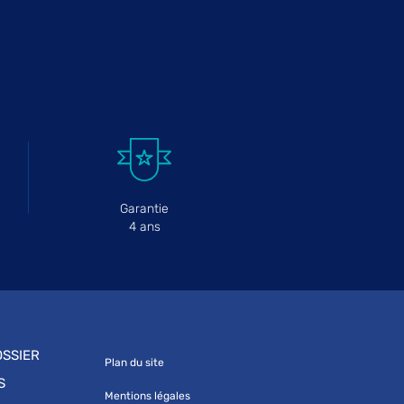
Garantie
4 ans
SSIER
Plan du site
S
Mentions légales