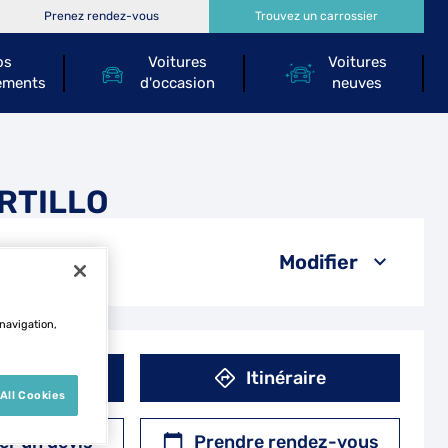
Prenez rendez-vous
Trouvez un carrossier
os
Voitures
Voitures
ements
d'occasion
neuves
ORTILLO
Modifier
 navigation,
éphone
Itinéraire
All Cookies
r un devis
Prendre rendez-vous