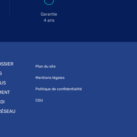
Garantie
4 ans
SSIER
Plan du site
S
Mentions légales
OUS
Politique de confidentialité
MENT
CGU
OI
RÉSEAU