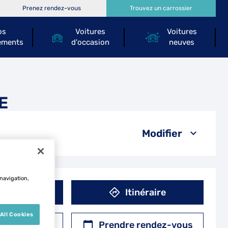
Prenez rendez-vous
Trouvez un carrossier
os
Voitures
Voitures
ements
d'occasion
neuves
E
Modifier
 navigation,
éphone
Itinéraire
All Cookies
r un devis
Prendre rendez-vous