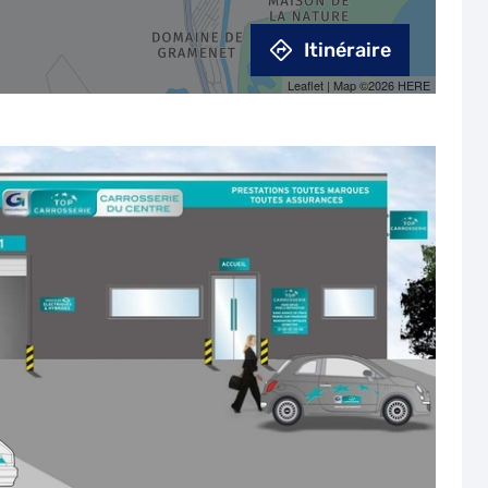
Itinéraire
Leaflet
| Map ©2026
HERE