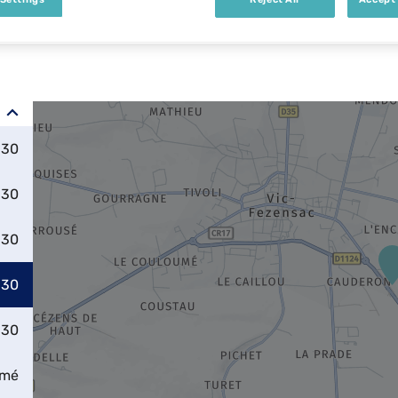
:30
:30
:30
:30
:30
rmé