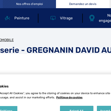
Nos offres d'emploi
Demandez un devis
N
Peinture
Vitrage
engag
OMOBILE
sserie - GREGNANIN DAVID 
okies
E
Tél
“Accept All Cookies”, you agree to the storing of cookies on your device to enhance site
 usage, and assist in our marketing efforts.
Politique de cookies
Demande
 Settings
Reject All
Accept 