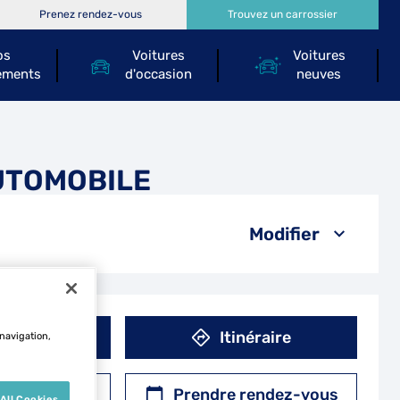
Prenez rendez-vous
Trouvez un carrossier
os
Voitures
Voitures
ements
d'occasion
neuves
AUTOMOBILE
Modifier
éphone
Itinéraire
 navigation,
r un devis
Prendre rendez-vous
All Cookies