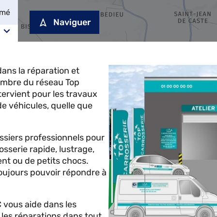
rmé
Naviguer
ns la réparation et
embre du réseau Top
rvient pour les travaux
de véhicules, quelle que
ossiers professionnels pour
osserie rapide, lustrage,
ent ou de petits chocs.
oujours pouvoir répondre à
ous aide dans les
les réparations dans tout