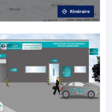
Itinéraire
Leaflet
| Map ©2026
HERE